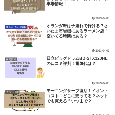
車場情報！
2023.04.08
オランダ軒は子連れで行ける？さ
埼玉お出かけ情報
いたま市岩槻にあるラーメン店！
空いてる時間はある？
2023.04.07
日立ビッグドラムBD-STX120HL
家電情報
の口コミ評判！電気代は？
2023.04.03
モーニングサーブ復活！イオン・
グルメ情報
コストコどこに売ってる？ネット
でも買える？いつまで？