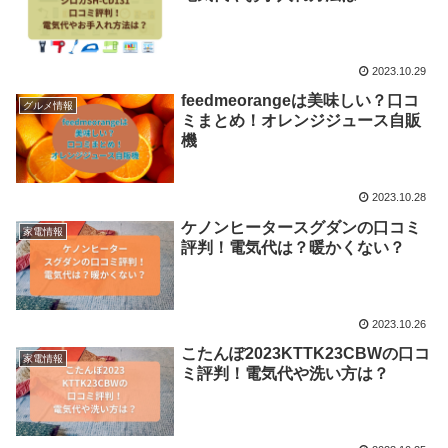
2023.10.29
feedmeorangeは美味しい？口コ
グルメ情報
ミまとめ！オレンジジュース自販
機
2023.10.28
ケノンヒータースグダンの口コミ
家電情報
評判！電気代は？暖かくない？
2023.10.26
こたんぽ2023KTTK23CBWの口コ
家電情報
ミ評判！電気代や洗い方は？