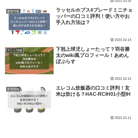
2023.10.25
ラッセルホブス4ブレードミニチョ
家電情報
ッパーの口コミ評判！使い方やお
手入れ方法は？
2023.10.14
下剋上球児しょーたって？羽谷勝
テレビ情報
太のwiki風プロフィール！あめん
ぼぷらす
2023.10.12
エレコム炊飯器の口コミ評判！玄
家電情報
米は炊ける？HAC-RCIH01小型IH
2023.10.11