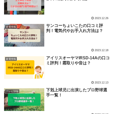
2023.12.26
サンコーちょいこたの口コミ評
家電情報
判！電気代やお手入れ方法は？
2023.12.18
アイリスオーヤマIRSD-14Aの口コ
家電情報
ミ評判！霜取りや音は？
2023.12.13
下剋上球児に出演したプロ野球選
テレビ情報
手一覧！