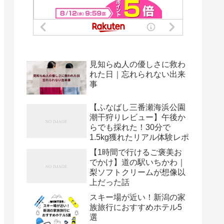
見知らぬ人の優しさに救わ
れた日｜忘れられない出来
事
【ふなばし三番瀬海浜公園
潮干狩りレビュー】午後か
らでも採れた！30分で
1.5kg獲れたリアル体験レポ
【1時間で行けるご褒美お
でかけ】道の駅いちかわ｜
梨ソフトクリームが想像以
上だった話
スキー場が近い！新潟の家
族旅行におすすめホテル5
選