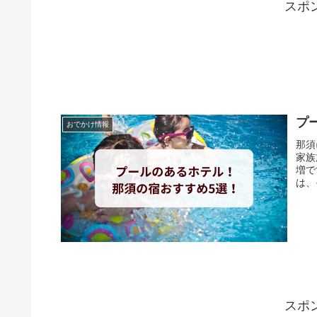
スポ
プ
おでかけ情報
那須
家族
増で
は、
スポ