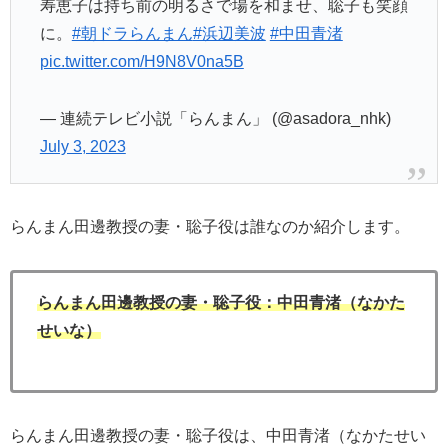
寿恵子は持ち前の明るさで場を和ませ、聡子も笑顔
に。
#朝ドラらんまん
#浜辺美波
#中田青渚
pic.twitter.com/H9N8V0na5B
— 連続テレビ小説「らんまん」 (@asadora_nhk)
July 3, 2023
らんまん田邊教授の妻・聡子役は誰なのか紹介します。
らんまん田邊教授の妻・聡子役：中田青渚（なかた
せいな）
らんまん田邊教授の妻・聡子役は、中田青渚（なかたせい