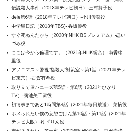
伝説殺人事件（2018年テレビ朝日）-三村舞子役
dele第6話（2018年テレビ朝日）-小川優菜役
中学聖日記（2018年TBS)- 香坂優役
すぐ死ぬんだから（2020年NHK BSプレミアム）-忍い
づみ役
ここは今から倫理です。（2021年NHK総合）-南香緒
里役
アノニマス～警視”指殺人”対策室～第1話（2021年テレ
ビ東京）-古賀有希役
取り立て屋ハニーズ第5話・第6話（2021年ひかり
TV）-菊池美千留役
初情事まであと1時間第4話（2021年毎日放送）-菜摘役
ホメられたい僕の妄想ごはん第10話・第11話（2021年
テレビ大阪）-ゆずりん役
声がききたい。第一夜（2021年NHK総合）-中田青渚