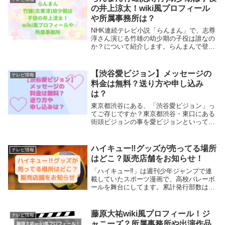
の井上涼太！wiki風プロフィール
や所属事務所は？
NHK連続テレビ小説「らんまん」で、志尊
淳さん演じる竹雄の幼少期の子役は誰なの
か？について紹介します。らんまんで登場
する竹雄は、「峰屋」の番頭の息子です。
幼い頃から主人公・槙野万太郎と万太郎の
姉・綾のそばで育ちます。竹雄はどんな役
【渋谷愛ビジョン】メッセージの
テレビ情報
どころなの...
料金は無料？送り方や申し込み
は？
東京都渋谷にある、「渋谷愛ビジョン」っ
てご存じですか？東京都渋谷・東口にある
街頭ビジョンの事を愛ビジョンといって、
この渋谷愛ビジョンでは、メッセージを流
してくれるんです！よくテレビで見ますよ
ね！それが自分のメッセージを流してもら
ハイキュー‼グッズが売ってる場所
テレビ情報
えるってこと...
はどこ？販売店舗をお知らせ！
「ハイキュー‼」は週刊少年ジャンプで連
載していたスポーツ漫画で、高校バレーボ
ールを舞台にしてます。累計発行部数は
5000万部‼アニメ化や舞台化もしています
よ。ハイキュー‼には、主人公のキャラク
ターはもちろん、チームメンバー、相手チ
藤原大祐wiki風プロフィール！ジ
テレビ情報
ームにも素...
ャニーズ？所属事務所や出演作品