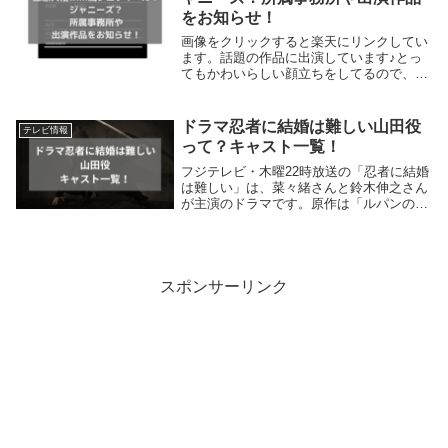
をお知らせ！
画像をクリックすると楽天にリンクしてい
ます。話題の作品に出演しています♪とっ
てもかわいらしい顔立ちをしてるので、ジ
ャニーズなのかな？と思ってる方もいらっ
しゃると思います。そこで今回は、藤原大
祐wiki風プロフィールや、ジャニーズなの
ドラマ忍者に結婚は難しい山田役
テレビ情報
か？所属...
って？キャスト一覧！
フジテレビ・木曜22時放送の「忍者に結婚
は難しい」は、菜々緒さんと鈴木伸之さん
が主演のドラマです。原作は「ルパンの
娘」シリーズなどで話題の横関大さんの最
新作です。菜々緒さんが「甲賀の忍者」で
鈴木伸之さんが「伊賀の忍者」です。菜々
緒さん演じる...
スポンサーリンク