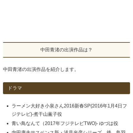
中田青渚の出演作品は？
中田青渚の出演作品を紹介します。
ドラマ
ラーメン大好き小泉さん2016新春SP(2016年1月4日フ
ジテレビ)-煮干山薫子役
青い鳥なんて（2017年フジテレビTWO)- ゆづは役
内田康夫サスペンス新・浅見光彦シリーズ 後 鳥羽