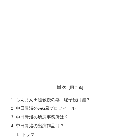
目次
らんまん田邊教授の妻・聡子役は誰？
中田青渚のwiki風プロフィール
中田青渚の所属事務所は？
中田青渚の出演作品は？
ドラマ