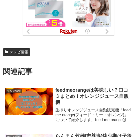
テレビ情報
関連記事
feedmeorangeは美味しい？口コ
グルメ情報
ミまとめ！オレンジジュース自販
機
生搾りオレンジジュース自動販売機「feed
me orange(フィード・ミー・オレンジ)」
について紹介します。feed me orangeは、
生搾りオレンジジュースをその場で作って
くれる自動販売機です＾＾マシンがその場
でオレンジを絞ってく...
らんまん竹雄(志尊淳)幼少期は子役
テレビ情報