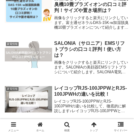
臭機10畳プラズィオンの口コミ評
判！サイズや置き場所は？
画像をクリックすると楽天にリンクしてい
ます。富士通ゼネラルDAS-15K-w加湿脱臭
機10畳プラズィオンについて紹介します。
富士通ゼネラルDAS-15K-w加湿脱臭機10畳
プラズィオンの口コミやサイズ・置き場所
はどこが良いかについてもお話し...
SALONIA（サロニア）EMSリフ
家電情報
トブラシの口コミ評判！使い方
は？
画像をクリックすると楽天にリンクしてい
ます。SALONIAの美顔器EMSリフトブラ
シについて紹介します。SALONIA電気ブ
ラシの口コミや、使い方についてもお話し
ますね♪SALONIA（サロニア）EMSリフト
ブラシは、独自のEMS周波で筋肉...
レイコップRJS-100JPPWとRJS-
家電情報
100JPWHの違いを比較！
レイコップRJS-100JPPWとRJS-
100JPWHの違いを比較して、徹底的に解
説します♪レイコップRJS-100JPPWと
RJS-100JPWHの違いを比較したところ、
以下の5つでした。
テスコム芯温スマートクッカー
家電情報
メニュー
ホーム
検索
トップ
サイドバー
TLC70AKの口コミ評判！アメトー