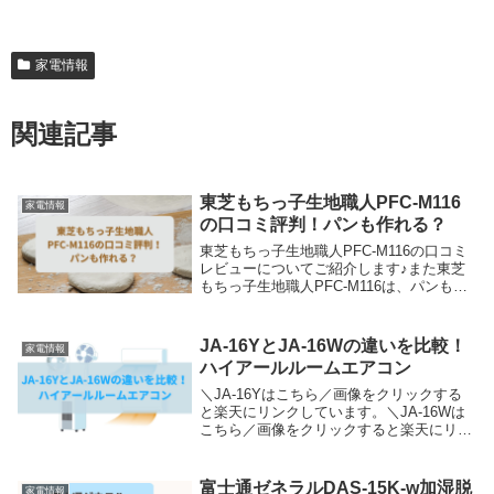
家電情報
関連記事
東芝もちっ子生地職人PFC-M116
家電情報
の口コミ評判！パンも作れる？
東芝もちっ子生地職人PFC-M116の口コミ
レビューについてご紹介します♪また東芝
もちっ子生地職人PFC-M116は、パンも作
れるのかについてもお話ししますね。
JA-16YとJA-16Wの違いを比較！
家電情報
ハイアールルームエアコン
＼JA-16Yはこちら／画像をクリックする
と楽天にリンクしています。＼JA-16Wは
こちら／画像をクリックすると楽天にリン
クしています。ハイアールルームエアコン
JA-16YとJA-16Wを比較して、徹底的に解
説します。ハイアールルームエアコ...
富士通ゼネラルDAS-15K-w加湿脱
家電情報