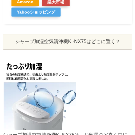
Amazon
楽天市場
Yahooショッピング
シャープ加湿空気清浄機KI-NX75はどこに置く？
シャープ加湿空気清浄機KI-NX75は、お部屋のど真ん中に