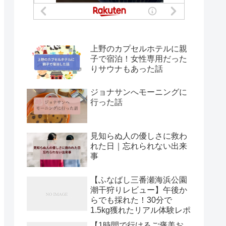
上野のカプセルホテルに親
子で宿泊！女性専用だった
りサウナもあった話
ジョナサンへモーニングに
行った話
見知らぬ人の優しさに救わ
れた日｜忘れられない出来
事
【ふなばし三番瀬海浜公園
潮干狩りレビュー】午後か
らでも採れた！30分で
1.5kg獲れたリアル体験レポ
【1時間で行けるご褒美お