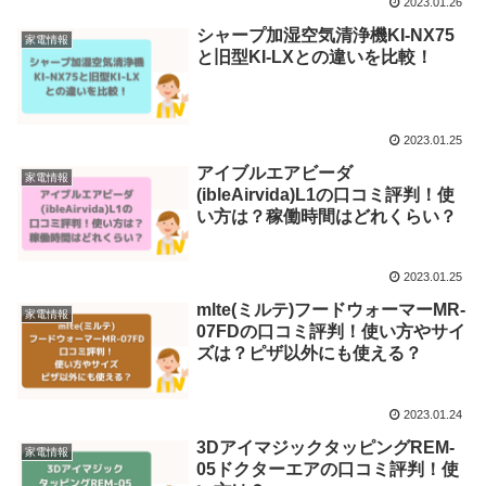
2023.01.26
シャープ加湿空気清浄機KI-NX75
家電情報
と旧型KI-LXとの違いを比較！
2023.01.25
アイブルエアビーダ
家電情報
(ibleAirvida)L1の口コミ評判！使
い方は？稼働時間はどれくらい？
2023.01.25
mlte(ミルテ)フードウォーマーMR-
家電情報
07FDの口コミ評判！使い方やサイ
ズは？ピザ以外にも使える？
2023.01.24
3DアイマジックタッピングREM-
家電情報
05ドクターエアの口コミ評判！使