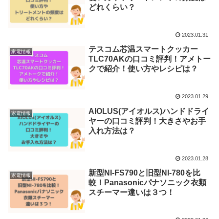
どれくらい？
2023.01.31
テスコム芯温スマートクッカー
家電情報
TLC70AKの口コミ評判！アメトー
クで紹介！使い方やレシピは？
2023.01.29
AIOLUS(アイオルス)ハンドドライ
家電情報
ヤーの口コミ評判！大きさやお手
入れ方法は？
2023.01.28
新型NI-FS790と旧型NI-780を比
家電情報
較！Panasonicパナソニック衣類
スチーマー違いは３つ！