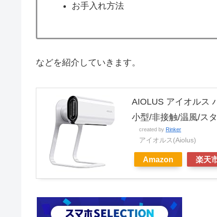
お手入れ方法
などを紹介していきます。
AIOLUS アイオルス ハ
小型/非接触/温風/スタ
created by
Rinker
アイオルス(Aiolus)
Amazon
楽天