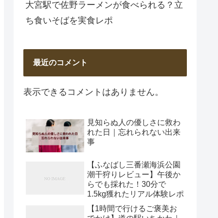
大宮駅で佐野ラーメンが食べられる？立
ち食いそばを実食レポ
最近のコメント
表示できるコメントはありません。
見知らぬ人の優しさに救わ
れた日｜忘れられない出来
事
【ふなばし三番瀬海浜公園
潮干狩りレビュー】午後か
らでも採れた！30分で
1.5kg獲れたリアル体験レポ
【1時間で行けるご褒美お