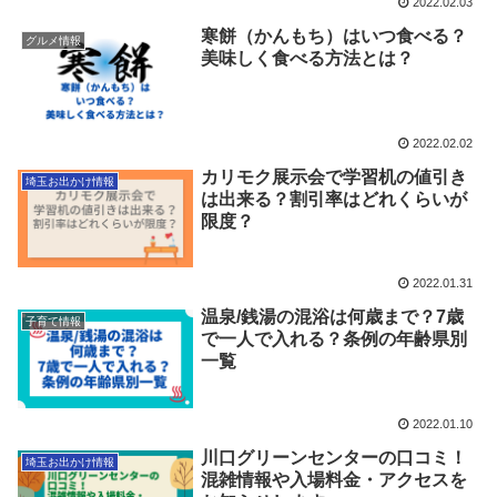
2022.02.03
寒餅（かんもち）はいつ食べる？
グルメ情報
美味しく食べる方法とは？
2022.02.02
カリモク展示会で学習机の値引き
埼玉お出かけ情報
は出来る？割引率はどれくらいが
限度？
2022.01.31
温泉/銭湯の混浴は何歳まで？7歳
子育て情報
で一人で入れる？条例の年齢県別
一覧
2022.01.10
川口グリーンセンターの口コミ！
埼玉お出かけ情報
混雑情報や入場料金・アクセスを