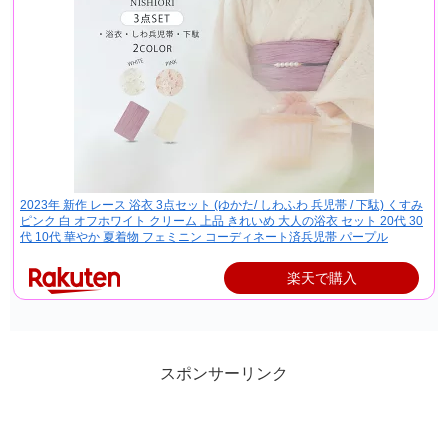
2023年 新作 レース 浴衣 3点セット (ゆかた/ しわふわ 兵児帯 / 下駄) くすみ
ピンク 白 オフホワイト クリーム 上品 きれいめ 大人の浴衣 セット 20代 30
代 10代 華やか 夏着物 フェミニン コーディネート済兵児帯 パープル
楽天で購入
スポンサーリンク