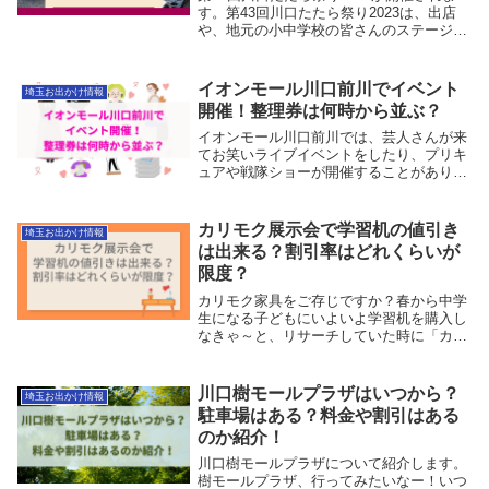
す。第43回川口たたら祭り2023は、出店
や、地元の小中学校の皆さんのステージ、
ライブコンサートや、キャラクターショ
ー・お笑いライブなどなど盛りだくさんの
お祭りです。川口オートレース場で開催さ
イオンモール川口前川でイベント
埼玉お出かけ情報
れます...
開催！整理券は何時から並ぶ？
イオンモール川口前川では、芸人さんが来
てお笑いライブイベントをしたり、プリキ
ュアや戦隊ショーが開催することがありま
す。感染症対策で、こうしたイベントは開
催されていませんでした。2023年のGWは
かなり人が動くようになり、イオンモール
カリモク展示会で学習机の値引き
埼玉お出かけ情報
川口前川...
は出来る？割引率はどれくらいが
限度？
カリモク家具をご存じですか？春から中学
生になる子どもにいよいよ学習机を購入し
なきゃ～と、リサーチしていた時に「カリ
モクの机が良いよ～」と教えて頂いたのが
きっかけで、カリモク家具の学習机と出会
いました。学習机と言ったら、色んなメー
川口樹モールプラザはいつから？
埼玉お出かけ情報
カーさんから...
駐車場はある？料金や割引はある
のか紹介！
川口樹モールプラザについて紹介します。
樹モールプラザ、行ってみたいなー！いつ