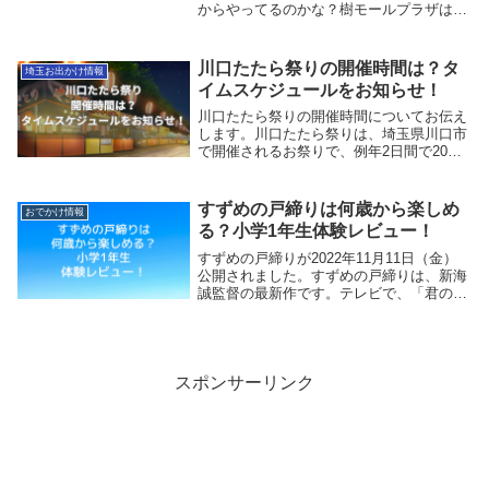
からやってるのかな？樹モールプラザは、
埼玉県川口市栄町に新しくできた複合施設
です。いつからやっているのか気になって
いる方も多いと思います。そこで今回は、
川口たたら祭りの開催時間は？タ
埼玉お出かけ情報
川口樹モール...
イムスケジュールをお知らせ！
川口たたら祭りの開催時間についてお伝え
します。川口たたら祭りは、埼玉県川口市
で開催されるお祭りで、例年2日間で20万
人もの方が来場する大人気のお祭りです。
2023年の川口たたら祭りの開催日程は7月
29日（土）30日（日）です。去年はめちゃ
すずめの戸締りは何歳から楽しめ
おでかけ情報
く...
る？小学1年生体験レビュー！
すずめの戸締りが2022年11月11日（金）
公開されました。すずめの戸締りは、新海
誠監督の最新作です。テレビで、「君の名
は。」「天気の子」が放送され、「君の名
は」を見た小1娘が「すずめの戸締り」も
気になっていました。今回は、すずめの戸
締りは...
スポンサーリンク